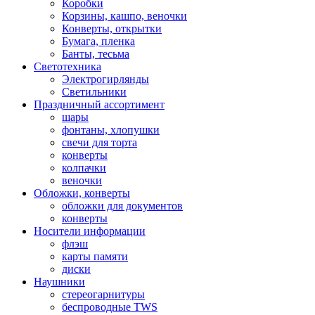
Коробки
Корзины, кашпо, веночки
Конверты, открытки
Бумага, пленка
Банты, тесьма
Светотехника
Электрогирлянды
Светильники
Праздничный ассортимент
шары
фонтаны, хлопушки
свечи для торта
конверты
колпачки
веночки
Обложки, конверты
обложки для документов
конверты
Носители информации
флэш
карты памяти
диски
Наушники
стереогарнитуры
беспроводные TWS