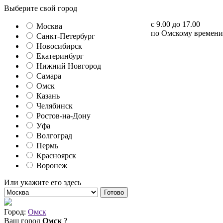
Выберите свой город
с 9.00 до 17.00
Москва
по Омскому времени
Санкт-Петербург
Новосибирск
Екатеринбург
Нижний Новгород
Самара
Омск
Казань
Челябинск
Ростов-на-Дону
Уфа
Волгоград
Пермь
Красноярск
Воронеж
Или укажите его здесь
Готово
Город:
Омск
Ваш город
Омск
?