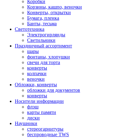
Коробки
Корзины, кашпо, веночки
Конверты, открытки
Бумага, пленка
Банты, тесьма
Светотехника
Электрогирлянды
Светильники
Праздничный ассортимент
шары
фонтаны, хлопушки
свечи для торта
конверты
колпачки
веночки
Обложки, конверты
обложки для документов
конверты
Носители информации
флэш
карты памяти
диски
Наушники
стереогарнитуры
беспроводные TWS