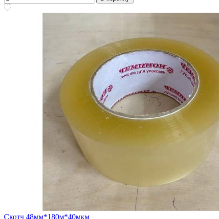
Скотч 48мм*180м*40мкм