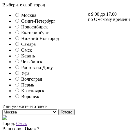
Выберите свой город
с 9.00 до 17.00
Москва
по Омскому времени
Санкт-Петербург
Новосибирск
Екатеринбург
Нижний Новгород
Самара
Омск
Казань
Челябинск
Ростов-на-Дону
Уфа
Волгоград
Пермь
Красноярск
Воронеж
Или укажите его здесь
Готово
Город:
Омск
Ваш город
Омск
?