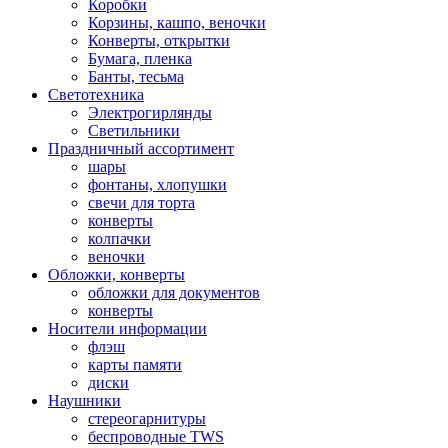
Коробки
Корзины, кашпо, веночки
Конверты, открытки
Бумага, пленка
Банты, тесьма
Светотехника
Электрогирлянды
Светильники
Праздничный ассортимент
шары
фонтаны, хлопушки
свечи для торта
конверты
колпачки
веночки
Обложки, конверты
обложки для документов
конверты
Носители информации
флэш
карты памяти
диски
Наушники
стереогарнитуры
беспроводные TWS