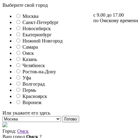
Выберите свой город
с 9.00 до 17.00
Москва
по Омскому времени
Санкт-Петербург
Новосибирск
Екатеринбург
Нижний Новгород
Самара
Омск
Казань
Челябинск
Ростов-на-Дону
Уфа
Волгоград
Пермь
Красноярск
Воронеж
Или укажите его здесь
Готово
Город:
Омск
Ваш город
Омск
?