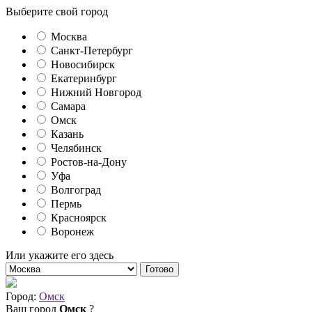
Выберите свой город
Москва
Санкт-Петербург
Новосибирск
Екатеринбург
Нижний Новгород
Самара
Омск
Казань
Челябинск
Ростов-на-Дону
Уфа
Волгоград
Пермь
Красноярск
Воронеж
Или укажите его здесь
Готово
Город:
Омск
Ваш город
Омск
?