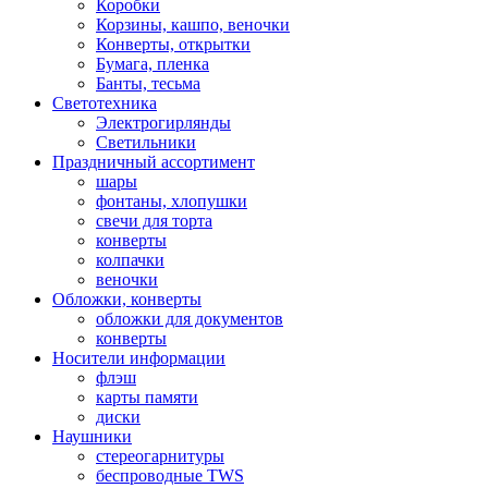
Коробки
Корзины, кашпо, веночки
Конверты, открытки
Бумага, пленка
Банты, тесьма
Светотехника
Электрогирлянды
Светильники
Праздничный ассортимент
шары
фонтаны, хлопушки
свечи для торта
конверты
колпачки
веночки
Обложки, конверты
обложки для документов
конверты
Носители информации
флэш
карты памяти
диски
Наушники
стереогарнитуры
беспроводные TWS