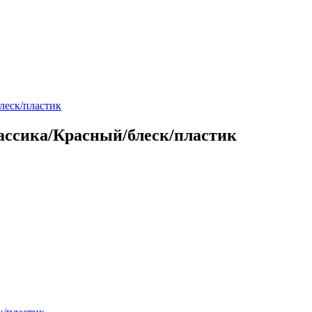
леск/пластик
лассика/Красный/блеск/пластик