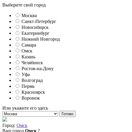
Выберите свой город
Москва
Санкт-Петербург
Новосибирск
Екатеринбург
Нижний Новгород
Самара
Омск
Казань
Челябинск
Ростов-на-Дону
Уфа
Волгоград
Пермь
Красноярск
Воронеж
Или укажите его здесь
Готово
Город:
Омск
Ваш город
Омск
?