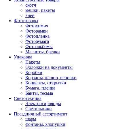
скотч
мешки, пакеты
клей
Фототовары
Фотохимия
Фоторамки
Фотопленка
Фотобумага
Фотоальбомы
Магниты, брелки
Упаковка
Пакеты
Обложки на документы
Коробки
Корзины, кашпо, веночки
Конверты, открытки
Бумага, пленка
Банты, тесьма
Светотехника
Электрогирлянды
Светильники
Праздничный ассортимент
шары
фонтаны, хлопушки