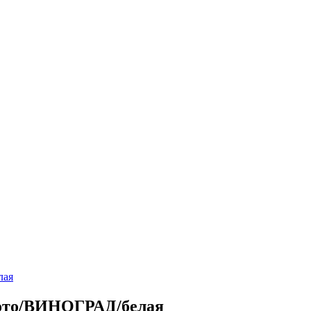
лая
фото/ВИНОГРАД/белая