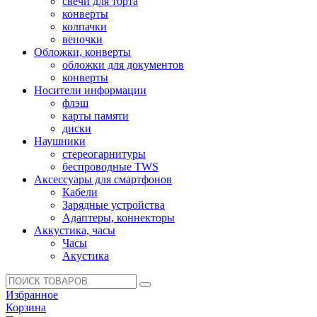
свечи для торта
конверты
колпачки
веночки
Обложки, конверты
обложки для документов
конверты
Носители информации
флэш
карты памяти
диски
Наушники
стереогарнитуры
беспроводные TWS
Аксессуары для смартфонов
Кабели
Зарядные устройства
Адаптеры, коннекторы
Аккустика, часы
Часы
Акустика
Избранное
Корзина